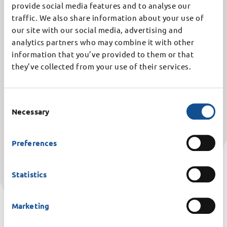
provide social media features and to analyse our
Hoffest 2025 - Gemeinsam feiern, lachen
traffic. We also share information about your use of
our site with our social media, advertising and
und genießen
analytics partners who may combine it with other
21.10.2025
Jobs
,
Ausbildung & Duales Studium
,
Praktikum
information that you’ve provided to them or that
they’ve collected from your use of their services.
Am 10. September 2025 fand wieder das beliebte
Hoffest der Stadtverwaltung Fulda statt – ein Tag, auf
den sich viele Mitarbeitende schon lange im…
Consent
Selection
Necessary
Weiterlesen
Preferences
Statistics
Marketing