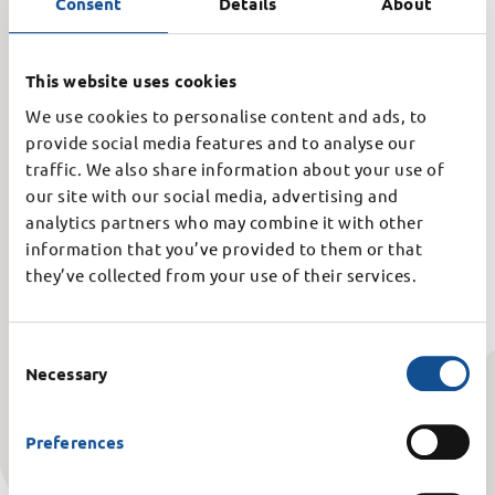
Consent
Details
About
Zum Auftakt des Tages wurden die Teilnehmenden im
Kurfürstenzimmer des Stadtschlosses von der
Stadtverwaltung begrüßt. In diesem Rahmen wurde
This website uses cookies
hervorgehoben, wie wertvoll es ist, sich frühzeitig mit
beruflichen Perspektiven auseinanderzusetzen und auch
We use cookies to personalise content and ads, to
weniger bekannte Tätigkeitsfelder in den Blick zu
provide social media features and to analyse our
nehmen.
traffic. We also share information about your use of
our site with our social media, advertising and
Im weiteren Verlauf erhielten die Jugendlichen durch
analytics partners who may combine it with other
eine Präsentation der Auszubildenden und Studierenden
information that you’ve provided to them or that
sowie durch ein interaktives Quiz einen Überblick über
they’ve collected from your use of their services.
die unterschiedlichen Aufgabenbereiche innerhalb der
Verwaltung. Anschließend folgte der praktische Teil: In
verschiedenen Ämtern und Außenstellen konnten die
Consent
Teilnehmenden den Berufsalltag unmittelbar erleben.
Selection
Necessary
Einblicke wurden unter anderem in der Unteren
Naturschutzbehörde, im Grundstücks- und
Vermessungsamt, im Bürgerbüro sowie im Rechts- und
Preferences
Ordnungsamt ermöglicht. Darüber hinaus sammelten 30
Mädchen praktische Erfahrungen im Amt für Grünflächen